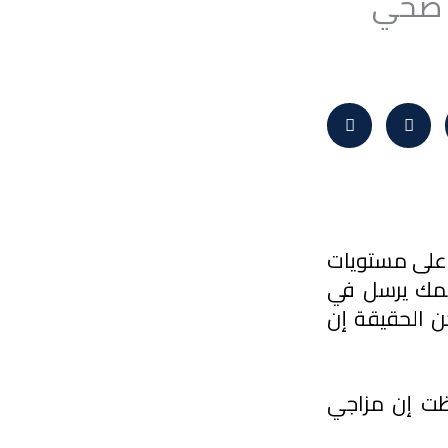
م صحي
الثلاثينات، يا جماعة، مرحلة عمرية صعبة. واجدين منا يوصلوا فيها لأعلى مستويات 
النجاح المهني والاستقلال المادي، لكن في نفس الوقت يبدأ جسمك يرسل في 
إشارات واضحة إن الأمور مش زي ما كانت. من المحرج نقولها، لكن الحقيقة إن 
أول مرة حسيت بالتغيير كانت لما تنقص ساعات النوم عندي. لاحظت إن مزاجي 