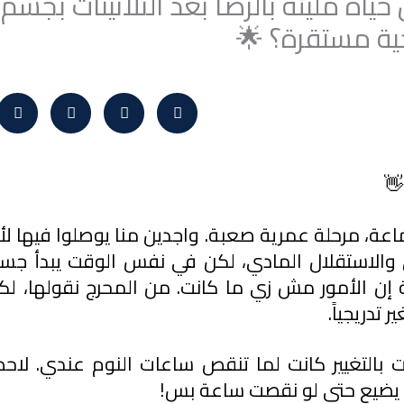
ياة مليئة بالرضا بعد الثلاثينات بجس
ية مستقرة؟ 🌟
👋
 تدريجياً.
 يضيع حتى لو نقصت ساعة بس!