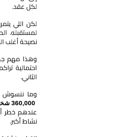
لكل عقد.
لمستقبله. الح
نصيحة أغلب الخ
احتمالية تراكم
الثاني.
وما ننسوش صح
 360,000
شخ
عندهم خطر أع
نشاط أكبر.