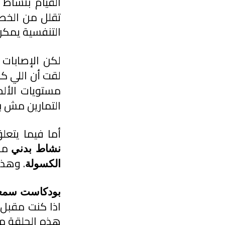
القيام بنشاط
التنفسية يمكن
لكن الإصابات
لقت أن اللي كا
مستويات الألم 
التمارين مش ب
أما فيما يتعل
 من
نشاط بدني
. وهذا
الكسولة
بودكاست سمعت