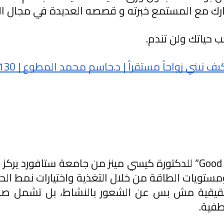
ك مع المستمع خبرته و قصصه العديدة في مجال ال
حياتك ولن تندم.
يف نبني زواجاً مستقراً | د.جاسم محمد المطوع | 130
طفية.