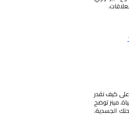
علاقات.
كتاب “Good Energy” للدكتورة كيسي مينز من جامعة ستافورد يركز على كيف نقدر 
نحسن صحتنا ومستويات الطاقة من خلال التغذية واختيارات نمط الحياة. مينز توضح 
أن الطاقة الحقيقية مش بس عن الشعور بالنشاط، بل تشمل صحتك الجسدية، 