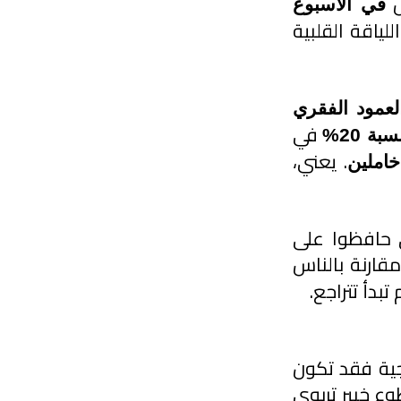
 
في الأسبوع
تقلل من الخطر هضا بشكل كبير. وأظهرت دراسة ثانية أن تحسين اللياقة القلبية 
لعمود الفقري
 في 
ة 20%
. يعني، 
خاملين
 حافظوا على 
مقارنة بالناس 
بدأ تتراجع.
اذا كنت مقبل على خطبة أو زواج أو متزوج وتريد إثراء حياتكما الزوجية فقد تكون 
هذه الحلقة من بودكاست بدون ورق مفيدة! الضيف د. جاسم المطوع خبير تربوي 