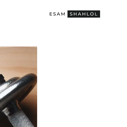
خطي
لى
لمحتوى