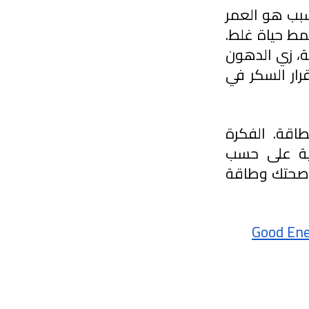
واجدين منا يعانوا من التعب وضعف الطاقة، وغالباً نعتقدوا أن السبب هو العمر 
أو الضغط، لكن في الحقيقة الأمور هذي مرتبطة بعادات غذائية ونمط حياة غلط. 
مينز تشجع على التغذية اللي تعتمد على الأطعمة الكاملة والمغذية، زي الدهون 
الصحية والأكلات الغنية بالألياف، وتشرح أهمية الحفاظ على استقرار السكر في 
و تكلمت على تأثير النوم، وإدارة التوتر، والنشاط البدني على الطاقة. الفكرة 
الأساسية في الكتاب هي أنك تسمع لجسمك وتخصص التغذية على حسب 
احتياجاتك. بتغييرات بسيطة ودائمة، مينز تقدم نصائح عملية لتحسين صحتك وطاقة 
Good Ene