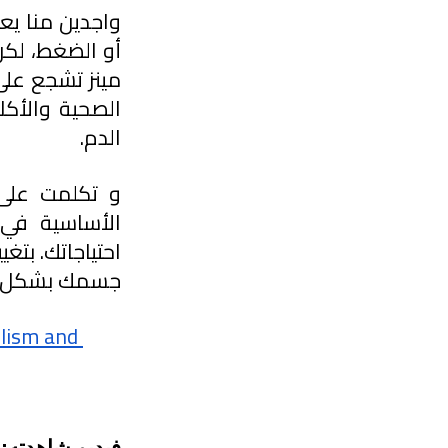
الدم.
جسمك بشكل م
ism and 