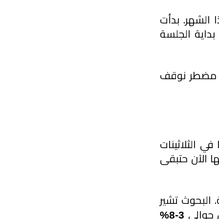
تعرضت لإصابة في كتفي الأيسر وأنا نتمرن في الجيم منتصف هذا الشهر. بدأت 
الأمور تمام مع أول جلسة تمرين للصدر (Bench Press)، لكن مع بداية الجلسة 
وهذي مش أول مرة تصير لي، وقفت التمرين ورجعت للبيت. وتوا مضطر نوقف 
القصة مش مجرد إصابة بسيطة، لكن فيها درس مهم لفئة عمرنا في الثلاثينات 
والأربعينات. هذي مرحلة حساسة جداً لأن العادات الصحية اللي تبنيها الآن حتبقى 
هو انخفاض الكتلة العضلية. البحوث تشير 
حوالي
 3-8%