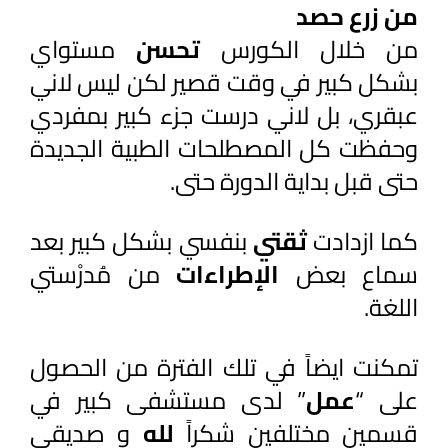
من زرع حصد
من خلال الكورس 
تحسن 
مستواي 
بشكل كبير في وقت قصير لكن ليس لاني 
عبقري، بل لاني درست جزء كبير بمفردي 
وحفظت كل المصطلحات الطبية الجديدة 
حتى قبل بداية الدورة حتى. 
كما ازدادت 
ثقتي 
بنفسي بشكل كبير بعد 
سماع بعض 
الإطراءات 
من مُدرْستي 
اللغة.
تمكنت ايضاً في تلك الفترة من الحصول 
على “
عمل
” لدى مستشفى كبير في 
قسمين مختلفين شكراً 
لله 
و صديقي 