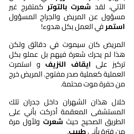
الآتي، لقد 
شعرت بالتوتر 
كمتفرج غير 
مسؤول عن المريض والجراح المسؤول 
استمر 
في العمل بكل هدوء!
المريض كان سيموت في دقائق ولكن 
هذا لم يحرك شعرة فيهم بل عملو بكل 
تركيز على 
ايقاف النزيف 
و استمرت 
العملية كعملية صدر مفتوح. المريض خرج 
من حفرة موت محتمة.
خلال هذان الشهران داخل جدران تلك 
المستشفى المعقمة أدركت بأني على 
الطريق الصحيح حيث 
شعرت 
ولأول مرة 
من فترة بأني 
طبيب
.