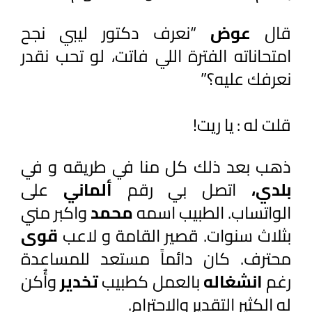
قال 
عوض 
“نعرف دكتور ليبي نجح 
امتحاناته الفترة اللي فاتت، لو تحب نقدر 
نعرفك عليه؟”
قلت له : يا ريت! 
ذهب بعد ذلك كل منا في طريقه و في 
بلدي، 
اتصل بي رقم 
ألماني 
على 
الواتساب. الطبيب اسمه 
محمد 
واكبر مني 
بثلاث سنوات. قصير القامة و لاعب 
قوى 
محترف. كان دائماً مستعد للمساعدة 
رغم 
انشغاله 
بالعمل كطبيب 
تخدير 
وأُكن 
له الكثير التقدير والاحترام. 