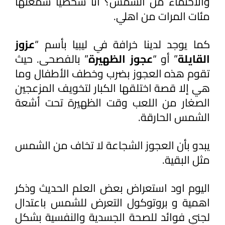
والاحتماء من الشمس؟ أنا شخصياً سمعتها 
مئات المرات من اهلي.
كما يوجد لدينا خرافة في ليبيا بأسم “
عزوز 
القايلة
” أو “
عجوز الظهيرة
” بالفصحى. حيث 
تقوم هذه العجوز بضرب وخطف الأطفال وما 
هي إلا قصة اختلقها الكبار لتخويف المزعجين 
الصغار من اللعب وقت الظهيرة تحت أشعة 
الشمس الحارقة. 
يبدو بأن العجوز الشجاعة لا تخاف من الشمس 
مثل البقية. 
اليوم اود استعراض بعض العلم الحديث وذكر 
اهمية و بروتوكول التعرض للشمس باعتدال 
لجني فوائد للصحة الجسدية والنفسية بشكل 