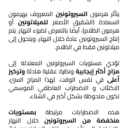
يتأثر هرمون 
السيروتونين 
المعروف بهرمون 
السعادة (الشقيق الأصغر 
للميلاتونين 
أو 
هرمون الظلام)، أيضًا بالتعرض لضوء النهار. يتم 
إنتاج السيروتونين عادة خلال النهار، ويتحول إلى 
ميلاتونين فقط في الظلام. 
تؤدي مستويات السيروتونين المعتدلة إلى
مزاج أكثر إيجابية
 ونظرة عقلية هادئة 
وتركيز 
أعلى 
في نفس الوقت. لهذا المزاج السئ، 
الاكتئاب و الاضطراب العاطفي الموسمي 
تكون ملحوظة بشكل أكبر في الشتاء.
هذه الاضطرابات مرتبطة
 بمستويات 
منخفضة من السيروتونين
 خلال النهار 