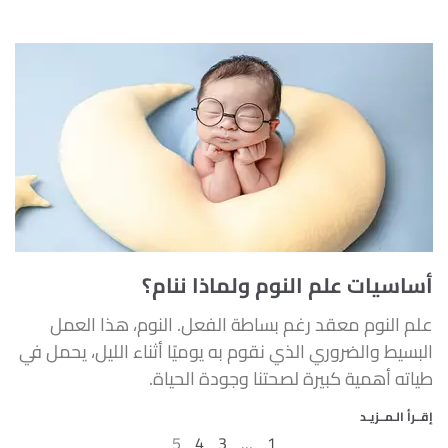
أساسيات علم النوم ولماذا ننام؟
علم النوم معقد رغم بساطة الفعل. النوم، هذا العمل
البسيط والضروري الذي نقوم به يوميًا أثناء الليل، يحمل في
طياته أهمية كبيرة لصحتنا وجودة الحياة.
إقــرأ الـمــزيـد
5
4
3
…
1