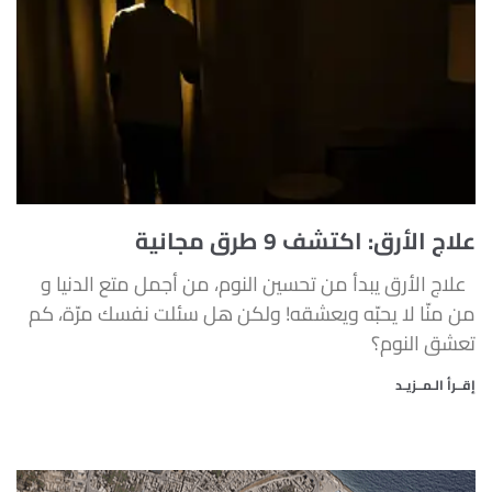
a
a
a
a
g
g
g
g
e
e
e
e
علاج الأرق: اكتشف 9 طرق مجانية
علاج الأرق يبدأ من تحسين النوم، من أجمل متع الدنيا و
من منّا لا يحبّه ويعشقه! ولكن هل سئلت نفسك مرّة، كم
تعشق النوم؟
إقــرأ الـمــزيـد