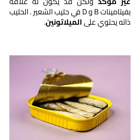
غير مؤكد 
ولكن قد يكون له علاقة 
بفيتامينات B و D في حليب الشعير . الحليب 
ذاته يحتوي على 
الميلاتونين
. 