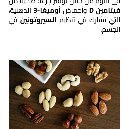
في النوم من خلال توفير جرعة صحية من 
فيتامين D
 وأحماض 
أوميغا-3
 الدهنية، 
التي تشارك في تنظيم 
السيروتونين 
في 
الجسم.