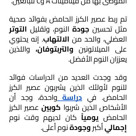
الموصى بها من فيتامينات A وC للبالغين.
تم ربط عصير الكرز الحامض بفوائد صحية 
مثل تحسين 
جودة 
النوم، وتقليل 
التوتر 
العضلي، والحد من 
الالتهاب
. إنه يحتوي 
على الميلاتونين 
والتربتوفان، 
واللذين 
يعززان النوم الأفضل.
وقد وجدت العديد من الدراسات فوائد 
للنوم لأولئك الذين يشربون عصير الكرز 
الحامض. في 
دراسة 
واحدة، وجد أن 
الأشخاص الذين شربوا 
كوبين 
عصير الكرز 
الحامض 
يومياً 
كان لديهم وقت نوم 
إجمالي 
أكبر 
وجودة 
نوم أعلى.